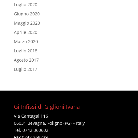
Luglio 2020
Giugno 2020
Maggio 2020
Aprile 2020
Marzo 2020
Luglio 2018
Agosto 2017
Luglio 2017
Gi Infissi di Giglioni Ivana
Via Cantagalli 16
06031 Bevagna, Foligno (PG) – Italy
Tel.
0742 360602
Fax 0742 369239