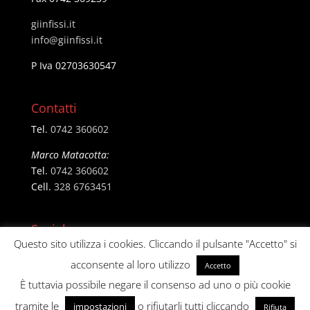
giinfissi.it
@ofni
ti.issifniig
P Iva 02703630547
Contatti
Tel.
0742 360602
Marco Matacotta:
Tel.
0742 360602
Cell.
328 6763451
Social
Questo sito utilizza i cookies. Cliccando il pulsante "Accetto" si
acconsente al loro utilizzo
Accetto
È tuttavia possibile negare il consenso ad uno o più cookie
tramite le
o rifiutarli tutti cliccando
impostazioni
Rifiuta