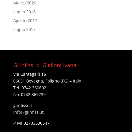
Marzo 2020
Luglio 2018
Agosto 2017
Luglio 2017
Gi Infissi di Giglioni Ivana
Via Cantagalli 16
06031 Bevagna, Foligno (PG) – Italy
Tel.
0742 360602
Fax 0742 369239
giinfissi.it
@ofni
ti.issifniig
P Iva 02703630547