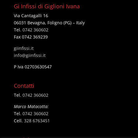
Gi Infissi di Giglioni Ivana
Via Cantagalli 16
06031 Bevagna, Foligno (PG) – Italy
Tel.
0742 360602
Fax 0742 369239
giinfissi.it
@ofni
ti.issifniig
P Iva 02703630547
Contatti
Tel.
0742 360602
Marco Matacotta:
Tel.
0742 360602
Cell.
328 6763451