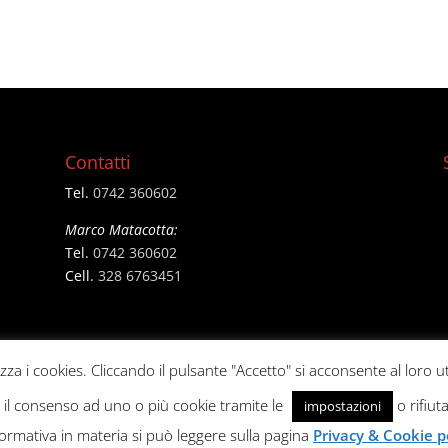
Contatti
Tel.
0742 360602
Marco Matacotta:
Tel.
0742 360602
Cell.
328 6763451
izza i cookies. Cliccando il pulsante "Accetto" si acconsente al loro ut
e il consenso ad uno o più cookie tramite le
o rifiuta
impostazioni
formativa in materia si può leggere sulla pagina
Privacy & Cookie p