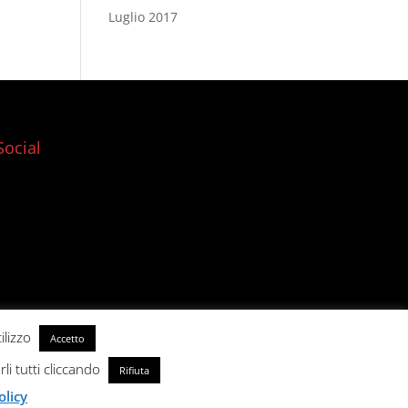
Luglio 2017
Social
ilizzo
Accetto
rli tutti cliccando
Rifiuta
olicy