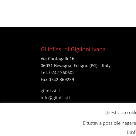
Gi Infissi di Giglioni Ivana
Via Cantagalli 16
06031 Bevagna, Foligno (PG) – Italy
Tel.
0742 360602
Fax 0742 369239
giinfissi.it
@ofni
ti.issifniig
P Iva 02703630547
Questo sito util
È tuttavia possibile negar
L'in