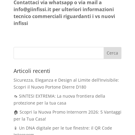
Contattaci via whatsapp o via mail a
@ofni
ti.issifniig
per ulteriori informazioni
tecnico commerciali riguardanti i vs nuovi
infissi
Articoli recenti
Sicurezza, Eleganza e Design al Limite dell’Invisibile:
Scopri il Nuovo Portone Dierre D180
🦟 SINTESI EXTREMA: La nuova frontiera della
protezione per la tua casa
🏠 Scopri la Nuova Promo Internorm 2026: 5 Vantaggi
per la Tua Casa!
📱 Un DNA digitale per le tue finestre: il QR Code
Internorm