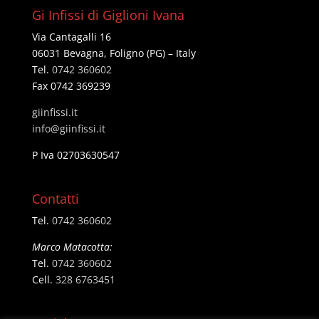
Gi Infissi di Giglioni Ivana
Via Cantagalli 16
06031 Bevagna, Foligno (PG) – Italy
Tel.
0742 360602
Fax 0742 369239
giinfissi.it
@ofni
ti.issifniig
P Iva 02703630547
Contatti
Tel.
0742 360602
Marco Matacotta:
Tel.
0742 360602
Cell.
328 6763451