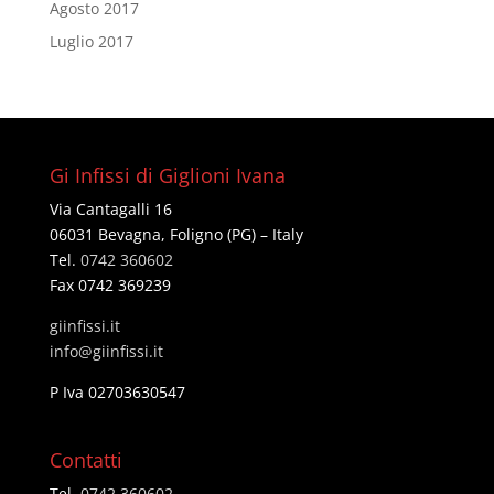
Agosto 2017
Luglio 2017
Gi Infissi di Giglioni Ivana
Via Cantagalli 16
06031 Bevagna, Foligno (PG) – Italy
Tel.
0742 360602
Fax 0742 369239
giinfissi.it
@ofni
ti.issifniig
P Iva 02703630547
Contatti
Tel.
0742 360602