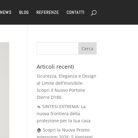
NEWS
BLOG
REFERENZE
CONTATTI
Articoli recenti
Sicurezza, Eleganza e Design
al Limite dell’Invisibile:
Scopri il Nuovo Portone
Dierre D180
🦟 SINTESI EXTREMA: La
nuova frontiera della
protezione per la tua casa
🏠 Scopri la Nuova Promo
Internorm 2026: 5 Vantaggi