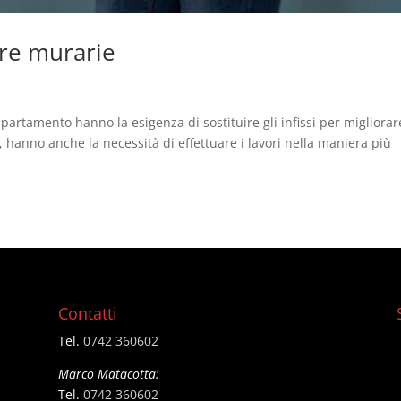
ere murarie
partamento hanno la esigenza di sostituire gli infissi per migliorare
 hanno anche la necessità di effettuare i lavori nella maniera più
Contatti
Tel.
0742 360602
Marco Matacotta:
Tel.
0742 360602