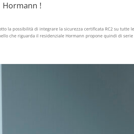
on Hormann !
o la possibilità di integrare la sicurezza certificata RC2 su tutte l
quello che riguarda il residenziale Hormann propone quindi di serie