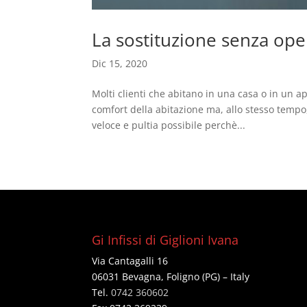
La sostituzione senza op
Dic 15, 2020
Molti clienti che abitano in una casa o in un ap
comfort della abitazione ma, allo stesso tempo,
veloce e pultia possibile perchè...
Gi Infissi di Giglioni Ivana
Via Cantagalli 16
06031 Bevagna, Foligno (PG) – Italy
Tel.
0742 360602