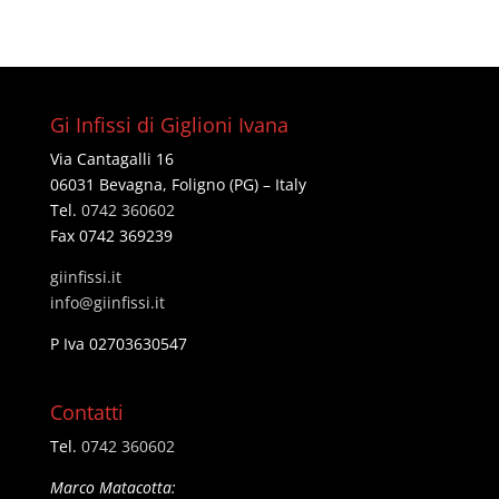
Gi Infissi di Giglioni Ivana
Via Cantagalli 16
06031 Bevagna, Foligno (PG) – Italy
Tel.
0742 360602
Fax 0742 369239
giinfissi.it
@ofni
ti.issifniig
P Iva 02703630547
Contatti
Tel.
0742 360602
Marco Matacotta: