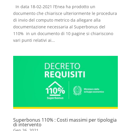
In data 18-02-2021 l’Enea ha prodotto un
documento che chiarisce ulteriormente le procedura
di invio del computo metrico da allegare alla
documentazione necessaria al Superbonus del
110% in un documento di 10 pagine si chiariscono
vari punti relativi ai...
Superbonus 110% : Costi massimi per tipologia
di intervento
Gen 26, 2021