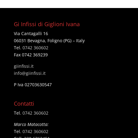
Gi Infissi di Giglioni Ivana
Via Cantagalli 16
06031 Bevagna, Foligno (PG) – Italy
Tel.
0742 360602
Fax 0742 369239
giinfissi.it
@ofni
ti.issifniig
P Iva 02703630547
Contatti
Tel.
0742 360602
Marco Matacotta:
Tel.
0742 360602