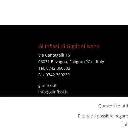
Gi Infissi di Giglioni Ivana
Via Cantagalli 16
06031 Bevagna, Foligno (PG) – Italy
Tel.
0742 360602
Fax 0742 369239
giinfissi.it
@ofni
ti.issifniig
P Iva 02703630547
Questo sito util
È tuttavia possibile negar
L'in