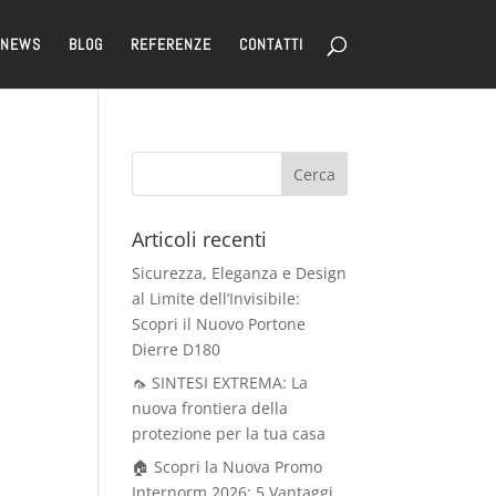
NEWS
BLOG
REFERENZE
CONTATTI
Articoli recenti
Sicurezza, Eleganza e Design
al Limite dell’Invisibile:
Scopri il Nuovo Portone
Dierre D180
🦟 SINTESI EXTREMA: La
nuova frontiera della
protezione per la tua casa
🏠 Scopri la Nuova Promo
Internorm 2026: 5 Vantaggi