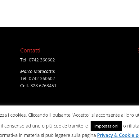
Contatti
Tel.
0742 360602
Marco Matacotta:
Tel.
0742 360602
Cell.
328 6763451
izza i cookies. Cliccando il pulsante "Accetto" si acconsente al loro ut
e il consenso ad uno o più cookie tramite le
o rifiuta
impostazioni
formativa in materia si può leggere sulla pagina
Privacy & Cookie p