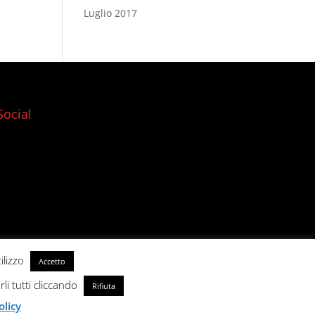
Luglio 2017
Social
ilizzo
Accetto
rli tutti cliccando
Rifiuta
olicy