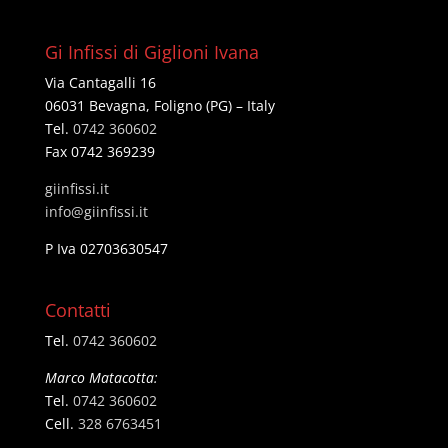
Gi Infissi di Giglioni Ivana
Via Cantagalli 16
06031 Bevagna, Foligno (PG) – Italy
Tel.
0742 360602
Fax 0742 369239
giinfissi.it
@ofni
ti.issifniig
P Iva 02703630547
Contatti
Tel.
0742 360602
Marco Matacotta:
Tel.
0742 360602
Cell.
328 6763451