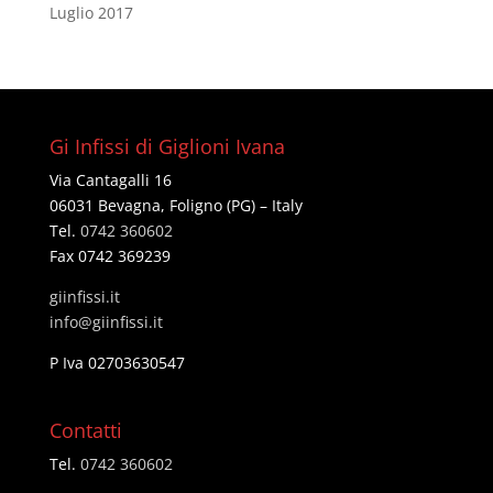
Luglio 2017
Gi Infissi di Giglioni Ivana
Via Cantagalli 16
06031 Bevagna, Foligno (PG) – Italy
Tel.
0742 360602
Fax 0742 369239
giinfissi.it
@ofni
ti.issifniig
P Iva 02703630547
Contatti
Tel.
0742 360602