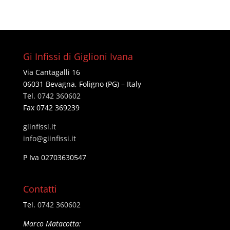
Gi Infissi di Giglioni Ivana
Via Cantagalli 16
06031 Bevagna, Foligno (PG) – Italy
Tel.
0742 360602
Fax 0742 369239
giinfissi.it
@ofni
ti.issifniig
P Iva 02703630547
Contatti
Tel.
0742 360602
Marco Matacotta: