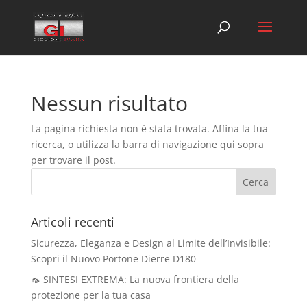
Nessun risultato
La pagina richiesta non è stata trovata. Affina la tua
ricerca, o utilizza la barra di navigazione qui sopra
per trovare il post.
Articoli recenti
Sicurezza, Eleganza e Design al Limite dell’Invisibile:
Scopri il Nuovo Portone Dierre D180
🦟 SINTESI EXTREMA: La nuova frontiera della
protezione per la tua casa