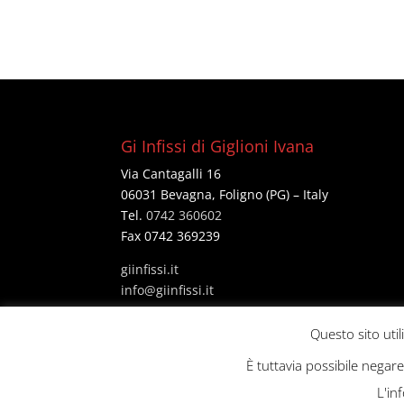
Gi Infissi di Giglioni Ivana
Via Cantagalli 16
06031 Bevagna, Foligno (PG) – Italy
Tel.
0742 360602
Fax 0742 369239
giinfissi.it
@ofni
ti.issifniig
P Iva 02703630547
Questo sito util
È tuttavia possibile negar
L'in