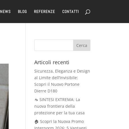
NEWS
BLOG
REFERENZE
CONTATTI
Articoli recenti
Sicurezza, Eleganza e Design
al Limite dell’Invisibile:
Scopri il Nuovo Portone
Dierre D180
🦟 SINTESI EXTREMA: La
nuova frontiera della
protezione per la tua casa
🏠 Scopri la Nuova Promo
Internorm 2026: 5 Vantaggi