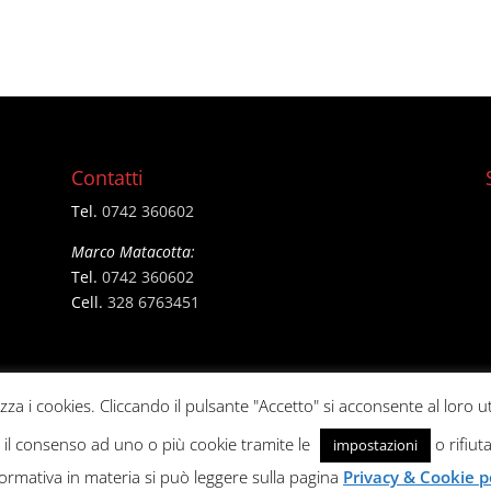
Contatti
Tel.
0742 360602
Marco Matacotta:
Tel.
0742 360602
Cell.
328 6763451
izza i cookies. Cliccando il pulsante "Accetto" si acconsente al loro ut
e il consenso ad uno o più cookie tramite le
o rifiuta
impostazioni
formativa in materia si può leggere sulla pagina
Privacy & Cookie p