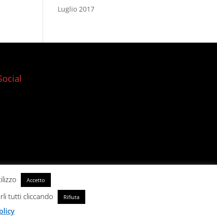
Luglio 2017
Social
ilizzo
Accetto
rli tutti cliccando
Rifiuta
olicy