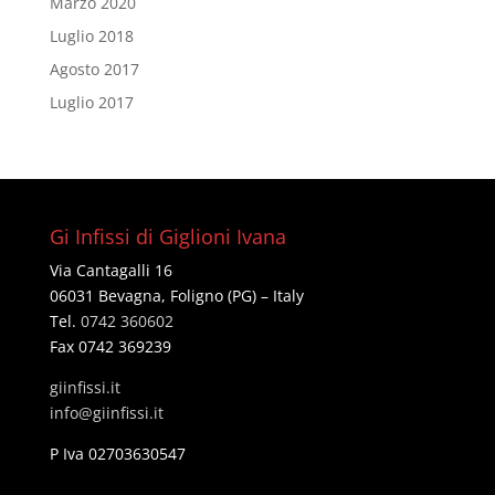
Marzo 2020
Luglio 2018
Agosto 2017
Luglio 2017
Gi Infissi di Giglioni Ivana
Via Cantagalli 16
06031 Bevagna, Foligno (PG) – Italy
Tel.
0742 360602
Fax 0742 369239
giinfissi.it
@ofni
ti.issifniig
P Iva 02703630547