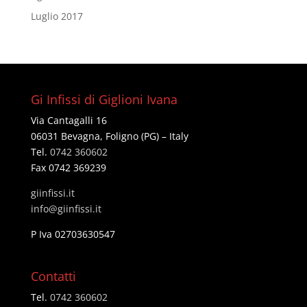
Luglio 2017
Gi Infissi di Giglioni Ivana
Via Cantagalli 16
06031 Bevagna, Foligno (PG) – Italy
Tel.
0742 360602
Fax 0742 369239
giinfissi.it
@ofni
ti.issifniig
P Iva 02703630547
Contatti
Tel.
0742 360602