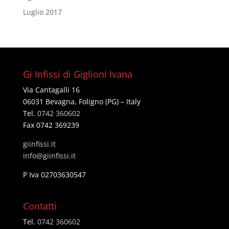
Luglio 2017
Gi Infissi di Giglioni Ivana
Via Cantagalli 16
06031 Bevagna, Foligno (PG) – Italy
Tel.
0742 360602
Fax 0742 369239
giinfissi.it
@ofni
ti.issifniig
P Iva 02703630547
Contatti
Tel.
0742 360602