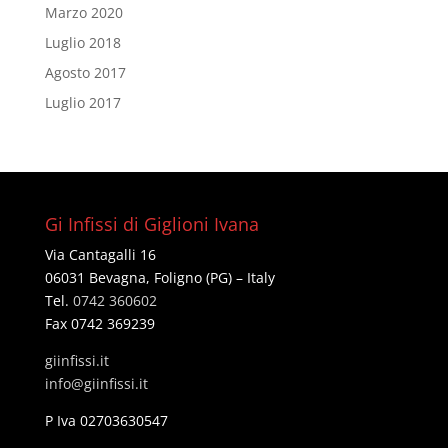
Marzo 2020
Luglio 2018
Agosto 2017
Luglio 2017
Gi Infissi di Giglioni Ivana
Via Cantagalli 16
06031 Bevagna, Foligno (PG) – Italy
Tel.
0742 360602
Fax 0742 369239
giinfissi.it
@ofni
ti.issifniig
P Iva 02703630547