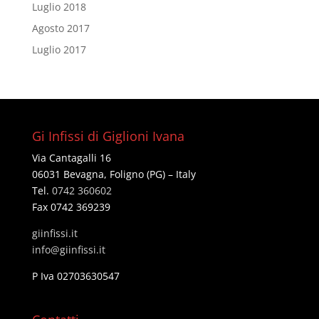
Luglio 2018
Agosto 2017
Luglio 2017
Gi Infissi di Giglioni Ivana
Via Cantagalli 16
06031 Bevagna, Foligno (PG) – Italy
Tel.
0742 360602
Fax 0742 369239
giinfissi.it
@ofni
ti.issifniig
P Iva 02703630547