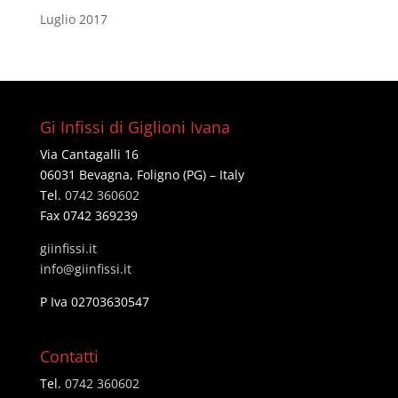
Luglio 2017
Gi Infissi di Giglioni Ivana
Via Cantagalli 16
06031 Bevagna, Foligno (PG) – Italy
Tel.
0742 360602
Fax 0742 369239
giinfissi.it
@ofni
ti.issifniig
P Iva 02703630547
Contatti
Tel.
0742 360602