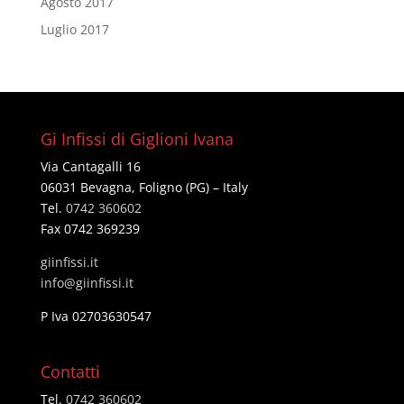
Agosto 2017
Luglio 2017
Gi Infissi di Giglioni Ivana
Via Cantagalli 16
06031 Bevagna, Foligno (PG) – Italy
Tel.
0742 360602
Fax 0742 369239
giinfissi.it
@ofni
ti.issifniig
P Iva 02703630547
Contatti
Tel.
0742 360602