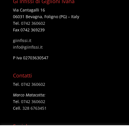
Gi Infissi di Giglioni Ivana
Via Cantagalli 16
06031 Bevagna, Foligno (PG) – Italy
Tel.
0742 360602
Fax 0742 369239
giinfissi.it
@ofni
ti.issifniig
P Iva 02703630547
Contatti
Tel.
0742 360602
Marco Matacotta:
Tel.
0742 360602
Cell.
328 6763451
Social