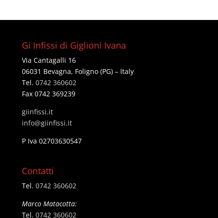
Gi Infissi di Giglioni Ivana
Via Cantagalli 16
06031 Bevagna, Foligno (PG) – Italy
Tel.
0742 360602
Fax 0742 369239
giinfissi.it
@ofni
ti.issifniig
P Iva 02703630547
Contatti
Tel.
0742 360602
Marco Matacotta:
Tel.
0742 360602