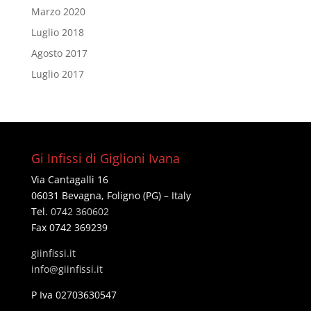
Marzo 2020
Luglio 2018
Agosto 2017
Luglio 2017
Gi Infissi di Giglioni Ivana
Via Cantagalli 16
06031 Bevagna, Foligno (PG) – Italy
Tel.
0742 360602
Fax 0742 369239
giinfissi.it
@ofni
ti.issifniig
P Iva 02703630547