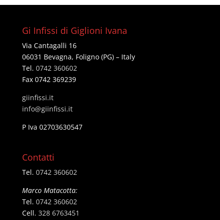
Gi Infissi di Giglioni Ivana
Via Cantagalli 16
06031 Bevagna, Foligno (PG) – Italy
Tel.
0742 360602
Fax 0742 369239
giinfissi.it
@ofni
ti.issifniig
P Iva 02703630547
Contatti
Tel.
0742 360602
Marco Matacotta:
Tel.
0742 360602
Cell.
328 6763451