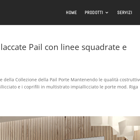
HOME
PRODOTTI
SERVIZI
 laccate Pail con linee squadrate e
te della Collezione della Pail Porte Mantenendo le qualità costruttiv
llicciato e i coprifili in multistrato impiallicciato le porte mod. Riga