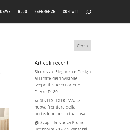
NEWS
BLOG
REFERENZE
CONTATTI
Articoli recenti
Sicurezza, Eleganza e Design
e
al Limite dell’Invisibile:
Scopri il Nuovo Portone
Dierre D180
🦟 SINTESI EXTREMA: La
nuova frontiera della
protezione per la tua casa
🏠 Scopri la Nuova Promo
Internorm 2026: 5 Vantaggi