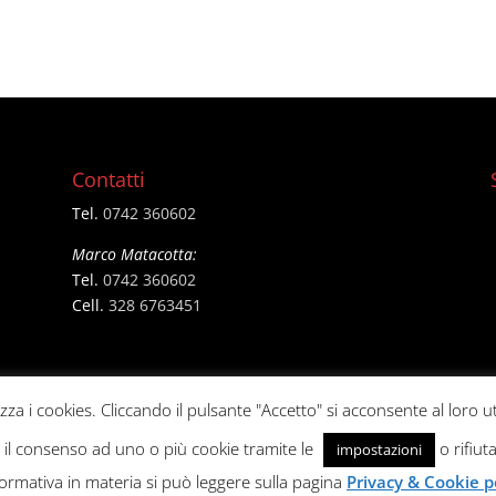
Contatti
Tel.
0742 360602
Marco Matacotta:
Tel.
0742 360602
Cell.
328 6763451
izza i cookies. Cliccando il pulsante "Accetto" si acconsente al loro ut
e il consenso ad uno o più cookie tramite le
o rifiuta
impostazioni
formativa in materia si può leggere sulla pagina
Privacy & Cookie p