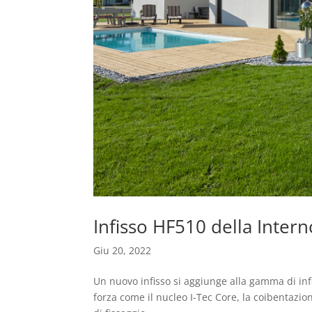
Infisso HF510 della Intern
Giu 20, 2022
Un nuovo infisso si aggiunge alla gamma di infi
forza come il nucleo I-Tec Core, la coibentazione