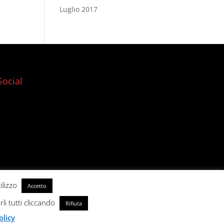
Luglio 2017
Social
ilizzo
Accetto
rli tutti cliccando
Rifiuta
olicy