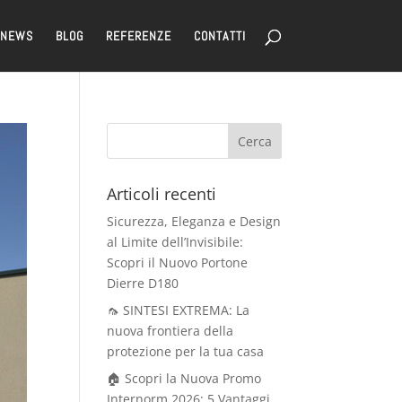
NEWS
BLOG
REFERENZE
CONTATTI
Articoli recenti
Sicurezza, Eleganza e Design
al Limite dell’Invisibile:
Scopri il Nuovo Portone
Dierre D180
🦟 SINTESI EXTREMA: La
nuova frontiera della
protezione per la tua casa
🏠 Scopri la Nuova Promo
Internorm 2026: 5 Vantaggi