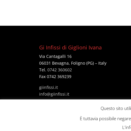
Gi Infissi di Giglioni Ivana
Via Cantagalli 16
06031 Bevagna, Foligno (PG) – Italy
Tel.
0742 360602
Fax 0742 369239
giinfissi.it
@ofni
ti.issifniig
P Iva 02703630547
Questo sito util
È tuttavia possibile negar
L'in