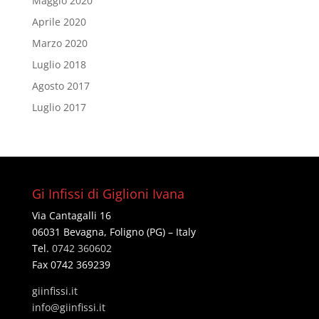
Maggio 2020
Aprile 2020
Marzo 2020
Luglio 2018
Agosto 2017
Luglio 2017
Gi Infissi di Giglioni Ivana
Via Cantagalli 16
06031 Bevagna, Foligno (PG) – Italy
Tel.
0742 360602
Fax 0742 369239
giinfissi.it
@ofni
ti.issifniig