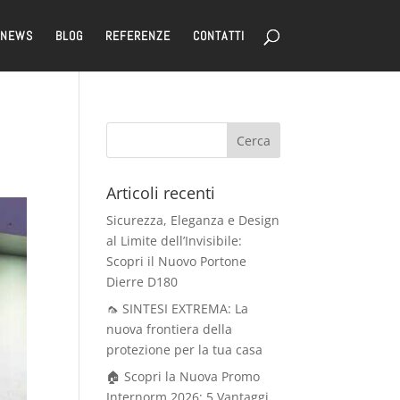
NEWS
BLOG
REFERENZE
CONTATTI
Articoli recenti
Sicurezza, Eleganza e Design
al Limite dell’Invisibile:
Scopri il Nuovo Portone
Dierre D180
🦟 SINTESI EXTREMA: La
nuova frontiera della
protezione per la tua casa
🏠 Scopri la Nuova Promo
Internorm 2026: 5 Vantaggi